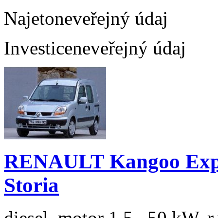
Najeto
neveřejný údaj
Investice
neveřejný údaj
RENAULT Kangoo Expre
Storia
diesel, motor 1.5 , 50 kW, r