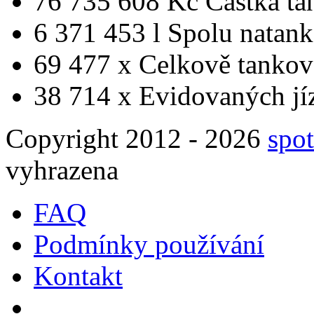
76 735 608 Kč
Částka ta
6 371 453 l
Spolu natan
69 477 x
Celkově tankov
38 714 x
Evidovaných jí
Copyright 2012 - 2026
spot
vyhrazena
FAQ
Podmínky používání
Kontakt