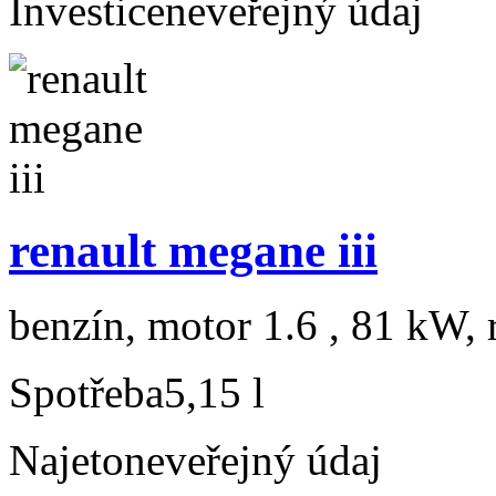
Investice
neveřejný údaj
renault megane iii
benzín, motor 1.6 , 81 kW, 
Spotřeba
5,15 l
Najeto
neveřejný údaj