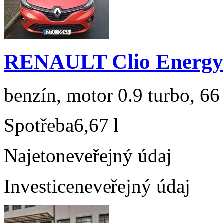
RENAULT Clio Energy 
benzín, motor 0.9 turbo, 66
Spotřeba
6,67 l
Najeto
neveřejný údaj
Investice
neveřejný údaj