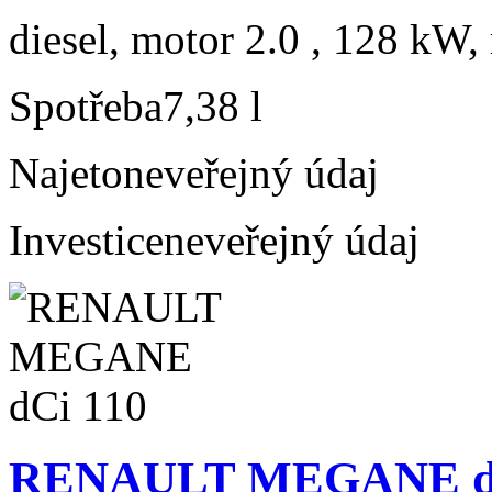
diesel, motor 2.0 , 128 kW, 
Spotřeba
7,38 l
Najeto
neveřejný údaj
Investice
neveřejný údaj
RENAULT MEGANE dC