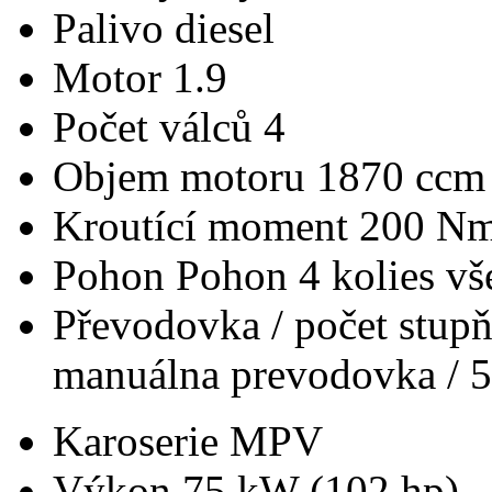
Palivo
diesel
Motor
1.9
Počet válců
4
Objem motoru
1870 ccm
Kroutící moment
200 N
Pohon
Pohon 4 kolies v
Převodovka / počet stup
manuálna prevodovka / 5
Karoserie
MPV
Výkon
75 kW (102 hp)