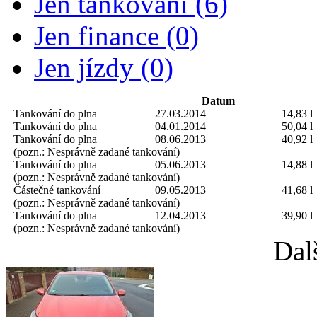
Jen tankování (6)
Jen finance (0)
Jen jízdy (0)
Datum
Tankování do plna
27.03.2014
14,83 l
Tankování do plna
04.01.2014
50,04 l
Tankování do plna
08.06.2013
40,92 l
(pozn.: Nesprávně zadané tankování)
Tankování do plna
05.06.2013
14,88 l
(pozn.: Nesprávně zadané tankování)
Částečné tankování
09.05.2013
41,68 l
(pozn.: Nesprávně zadané tankování)
Tankování do plna
12.04.2013
39,90 l
(pozn.: Nesprávně zadané tankování)
Dal