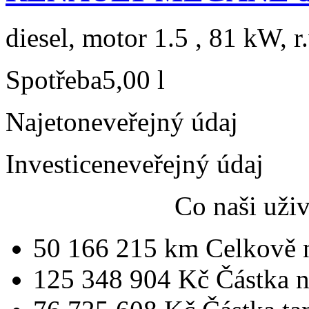
diesel, motor 1.5 , 81 kW, r
Spotřeba
5,00 l
Najeto
neveřejný údaj
Investice
neveřejný údaj
Co naši uži
50 166 215 km
Celkově 
125 348 904 Kč
Částka 