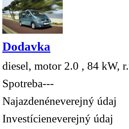
Dodavka
diesel, motor 2.0 , 84 kW, r
Spotreba
---
Najazdené
neverejný údaj
Investície
neverejný údaj