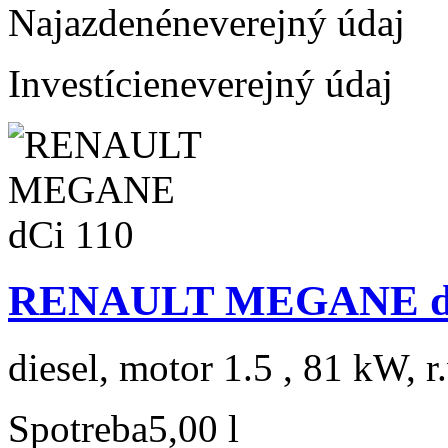
Najazdené
neverejný údaj
Investície
neverejný údaj
RENAULT MEGANE dC
diesel, motor 1.5 , 81 kW, r
Spotreba
5,00 l