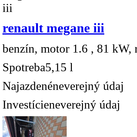
renault megane iii
benzín, motor 1.6 , 81 kW, 
Spotreba
5,15 l
Najazdené
neverejný údaj
Investície
neverejný údaj