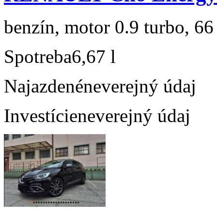
benzín, motor 0.9 turbo, 66
Spotreba
6,67 l
Najazdené
neverejný údaj
Investície
neverejný údaj