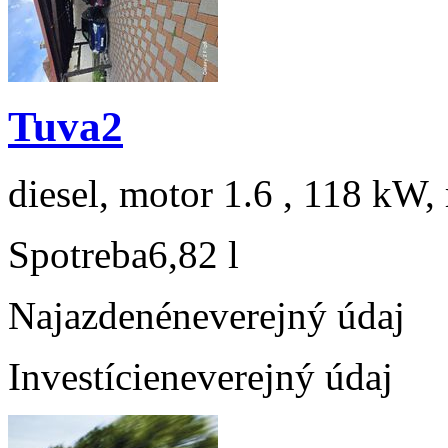
Tuva2
diesel, motor 1.6 , 118 kW, 
Spotreba
6,82 l
Najazdené
neverejný údaj
Investície
neverejný údaj