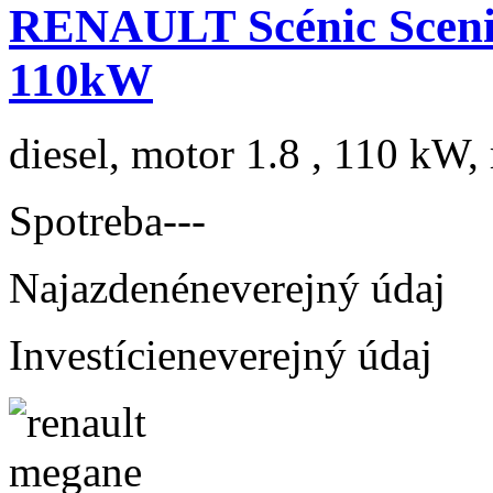
RENAULT Scénic Scenic
110kW
diesel, motor 1.8 , 110 kW, 
Spotreba
---
Najazdené
neverejný údaj
Investície
neverejný údaj