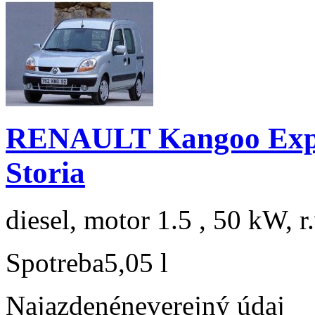
RENAULT Kangoo Expre
Storia
diesel, motor 1.5 , 50 kW, r
Spotreba
5,05 l
Najazdené
neverejný údaj