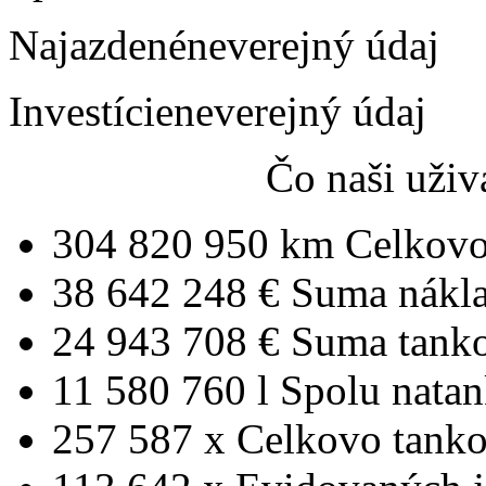
Najazdené
neverejný údaj
Investície
neverejný údaj
Čo naši uživ
304 820 950 km
Celkovo
38 642 248 €
Suma nákl
24 943 708 €
Suma tank
11 580 760 l
Spolu nata
257 587 x
Celkovo tanko