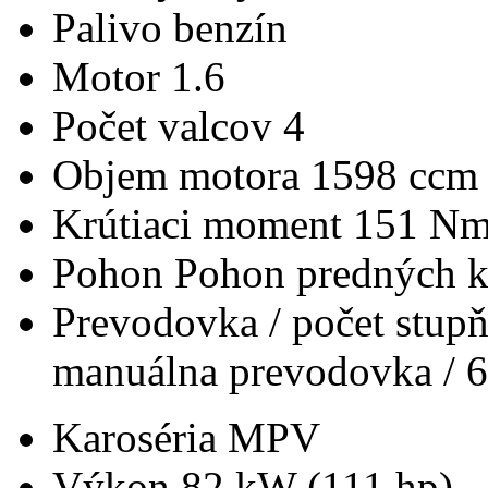
Palivo
benzín
Motor
1.6
Počet valcov
4
Objem motora
1598 ccm
Krútiaci moment
151 N
Pohon
Pohon predných k
Prevodovka / počet stup
manuálna prevodovka / 6
Karoséria
MPV
Výkon
82 kW (111 hp)